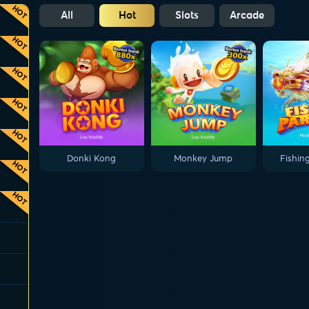
HOT
All
Hot
Slots
Arcade
HOT
HOT
HOT
HOT
Donki Kong
Monkey Jump
Fishin
HOT
HOT