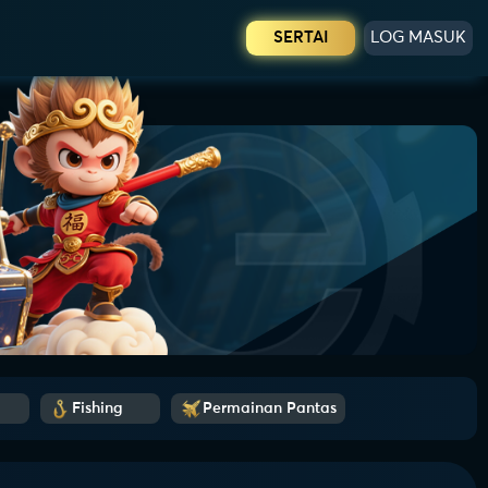
SERTAI
LOG MASUK
Fishing
Permainan Pantas