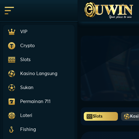
VIP
Crypto
Slots
Kasino Langsung
Sukan
Permainan 711
Loteri
Slots
Kas
Fishing