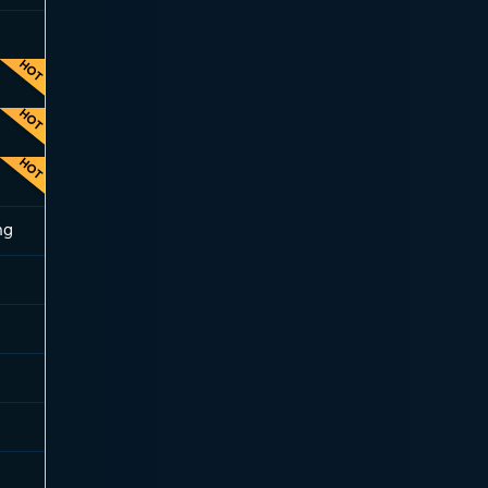
HOT
HOT
HOT
ng