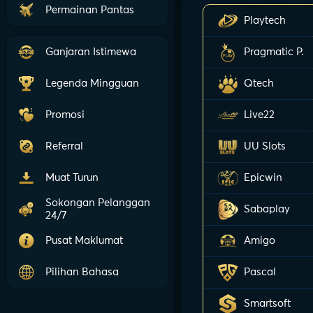
Permainan Pantas
Playtech
Ganjaran Istimewa
Pragmatic P.
Legenda Mingguan
Qtech
Promosi
Live22
Referral
UU Slots
Muat Turun
Epicwin
Sokongan Pelanggan
Sabaplay
24/7
Pusat Maklumat
Amigo
Pilihan Bahasa
Pascal
Smartsoft