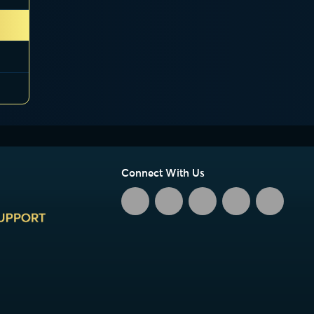
Connect With Us